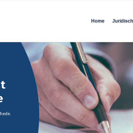
Home
Juridisch
t
e
hede.