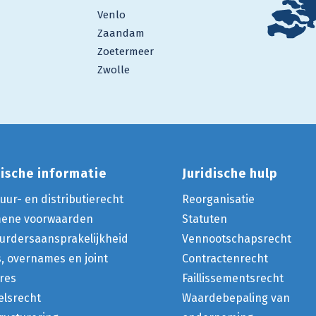
Venlo
Zaandam
Zoetermeer
Zwolle
dische informatie
Juridische hulp
uur- en distributierecht
Reorganisatie
mene voorwaarden
Statuten
urdersaansprakelijkheid
Vennootschapsrecht
s, overnames en joint
Contractenrecht
res
Faillissementsrecht
lsrecht
Waardebepaling van