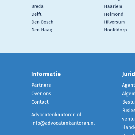
Breda
Haarlem
Delft
Helmond
Den Bosch
Hilversum
Den Haag
Hoofddorp
Informatie
Juri
Partners
Agent
Over ons
Alge
Contact
Bestu
Fusie
Advocatenkantoren.nl
ventu
info@advocatenkantoren.nl
Hande